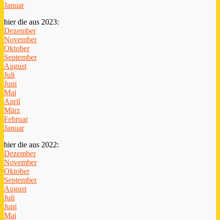
Januar
hier die aus 2023:
Dezember
November
Oktober
September
August
Juli
Juni
Mai
April
März
Februar
Januar
hier die aus 2022:
Dezember
November
Oktober
September
August
Juli
Juni
Mai