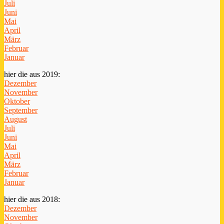
Juli
Juni
Mai
April
März
Februar
Januar
hier die aus 2019:
Dezember
November
Oktober
September
August
Juli
Juni
Mai
April
März
Februar
Januar
hier die aus 2018:
Dezember
November