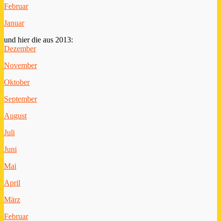
Februar
Januar
und hier die aus 2013:
Dezember
November
Oktober
September
August
Juli
Juni
Mai
April
März
Februar