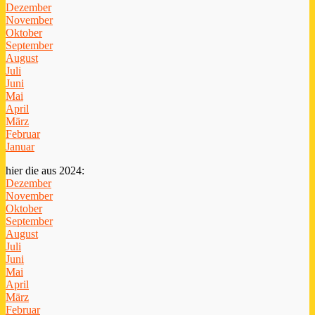
Dezember
November
Oktober
September
August
Juli
Juni
Mai
April
März
Februar
Januar
hier die aus 2024:
Dezember
November
Oktober
September
August
Juli
Juni
Mai
April
März
Februar