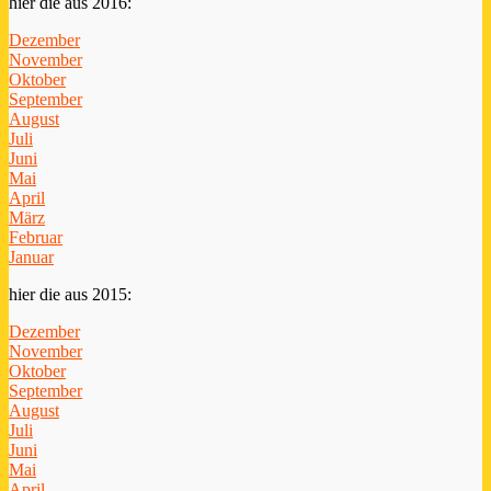
hier die aus 2016:
Dezember
November
Oktober
September
August
Juli
Juni
Mai
April
März
Februar
Januar
hier die aus 2015:
Dezember
November
Oktober
September
August
Juli
Juni
Mai
April