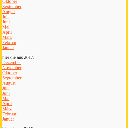
Oktober
September
August
Juli
Juni
Mai
April
März
Februar
Januar
hier die aus 2017:
Dezember
November
Oktober
September
August
Juli
Juni
Mai
April
März
Februar
Januar