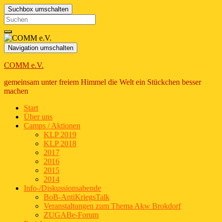
Suchbox umschalten
Search
for:
Navigation umschalten
COMM e.V.
gemeinsam unter freiem Himmel die Welt ein Stückchen besser
machen
Start
Über uns
Camps / Aktionen
KLP 2019
KLP 2018
2017
2016
2015
2014
Info-/Diskussionsabende
BoB-AntiKriegsTalk
Veranstaltungen zum Thema Akw Brokdorf
ZUGABe-Forum