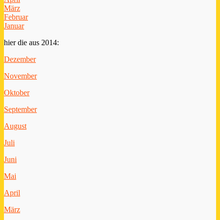
März
Februar
Januar
hier die aus 2014:
Dezember
November
Oktober
September
August
Juli
Juni
Mai
April
März