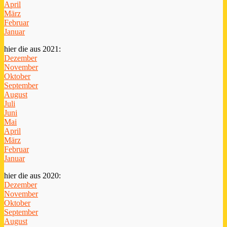
April
März
Februar
Januar
hier die aus 2021:
Dezember
November
Oktober
September
August
Juli
Juni
Mai
April
März
Februar
Januar
hier die aus 2020:
Dezember
November
Oktober
September
August