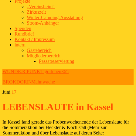
Projekte
„Vereinsheim“
Zirkuszelt
Winter-Camping-Ausstattung
Strom-Anhänger
Spenden
Rundbrief
Kontakt / Impressum
intern
Gästebereich
Mitgliederbereich
Passatreservierung
WUNDE.R.PUNKT gorleben365
BROKDORF-Mahnwache
Juni
17
LEBENSLAUTE in Kassel
In Kassel fand gerade das Probenwochenende der Lebenslaute für
die Sommeraktion bei Heckler & Koch statt (Mehr zur
Sommeraktion und über Lebenslaute auf deren Seite: