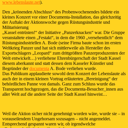
www.lebenslaute.net
).
Den „krönenden Abschluss“ des Probenwochenendes bildete ein
kleines Konzert vor einer Documenta-Installation, das gleichzeitig
der Auftakt der Aktionswoche gegen Rüstungsindustrie und
Militarisierung
„Kassel entrüsten!“ der Initiative „Panzerknacken“ war. Die Gruppe
veranstaltete einen „Festakt“, in dem die 1960 „versehentlich“ dem
Rüstungsindustriellen A. Bode (seine Firma baute schon im ersten
Weltkrieg Panzer und hat sich mittlerweile als Hersteller des
Exportschlagers „Leopard“ zum drittgrößten Panzerproduzenten der
Welt entwickelt…) verliehene Ehrenbürgerschaft der Stadt Kassel
diesem aberkannt und statt dessen dem Kasseler Künstler und
Begründer der
documenta
A. Bode verliehen wurde.
Das Publikum applaudierte sowohl dem Konzert der Lebenslaute als
auch der in einem kleinen Vortrag erläuterten „Bereinigung“ der
behördlichen Panne von damals. Ganz zum Schluss wurde das
Transparent hochgezogen, das die Documenta-Besucher_innen aus
aller Welt auf die andere Seite der Stadt Kassel hinweist…
Weil die Aktion sicher nicht genehmigt worden wäre, wurde sie – in
vorauseilendem Ungehorsam sozusagen – nicht angemeldet.
Entsprechend gespannt waren wir, ob irgendwelche